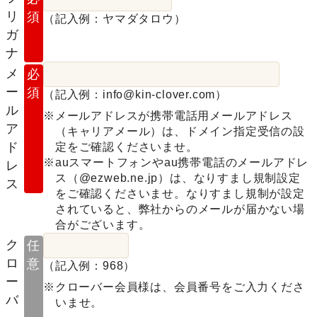
リ
須
（記入例：ヤマダタロウ）
ガ
ナ
メ
必
ー
須
（記入例：info@kin-clover.com）
ル
※メールアドレスが携帯電話用メールアドレス
ア
（キャリアメール）は、ドメイン指定受信の設
ド
定をご確認くださいませ。
※auスマートフォンやau携帯電話のメールアドレ
レ
ス（@ezweb.ne.jp）は、なりすまし規制設定
ス
をご確認くださいませ。なりすまし規制が設定
されていると、弊社からのメールが届かない場
合がございます。
ク
任
ロ
意
（記入例：968）
ー
※クローバー会員様は、会員番号をご入力くださ
バ
いませ。