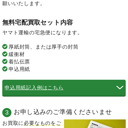
願いいたします。
無料宅配買取セット内容
ヤマト運輸の宅急便になります。
厚紙封筒、または厚手の封筒
緩衝材
着払伝票
申込用紙
申込用紙記入例はこちら
以下は申込用紙の記入例になります。
必要事項にご記入いただくさいは、
お申し込みご
お申し込みのご準備くださいませ
3
本人様の名義、情報をご記入
くださいますようお
願いいたします。
お買取に
必要なものをご