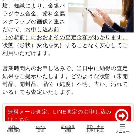
験、知識により、金銀パ
ラジウム合金、歯科金属
スクラップの画像と重さ
だけで、
お申し込み前
（分析前）におおよその査定金額がわかります。
状態（形状）変化を気にすることなく安心してご
利用いただけます。
営業時間内のお申し込みで、当日中に納得の査定
結果をご提示いたします。どのような状態（未開
封品、開封品、品位（純度）不明、古い、汚れて
いる）でも査定いたします。
無料メール査定、LINE査定のお申し込み
はこちら
本日の
金パラ
歯科金属
買取、査定
買取価格
買取
買取
お申し込み
納得の査定結果をご提示いたします。