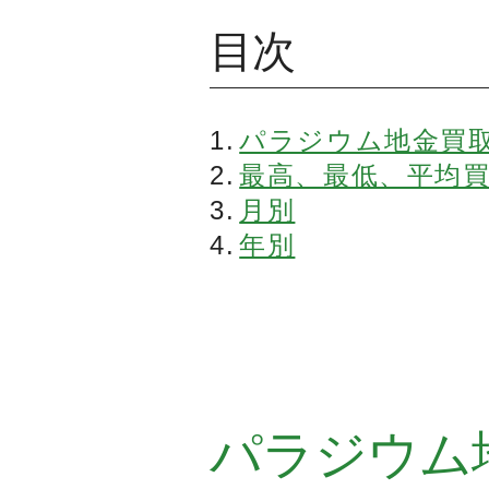
目次
パラジウム地金買
最高、最低、平均
月別
年別
パラジウム