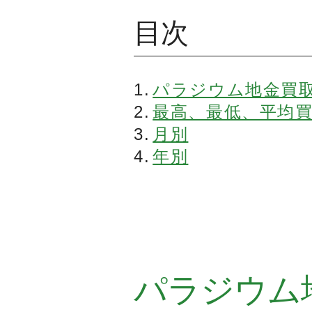
目次
パラジウム地金買
最高、最低、平均
月別
年別
パラジウム