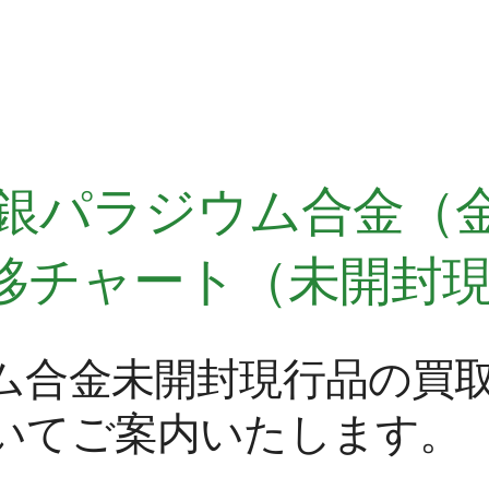
、金銀パラジウム合金（
移チャート（未開封
ム合金未開封現行品の買
いてご案内いたします。