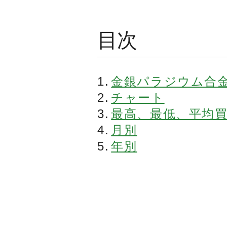
目次
金銀パラジウム合
チャート
最高、最低、平均
月別
年別