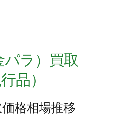
金パラ）買取
現行品）
取価格相場推移