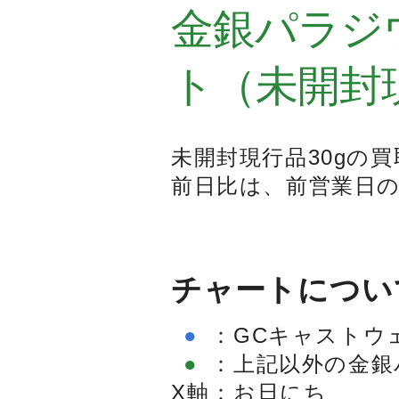
金銀パラジ
ト（未開封
未開封現行品30gの
前日比は、前営業日
チャートについ
●
：
GCキャストウェ
●
：
上記以外の金銀
X軸
：
お日にち