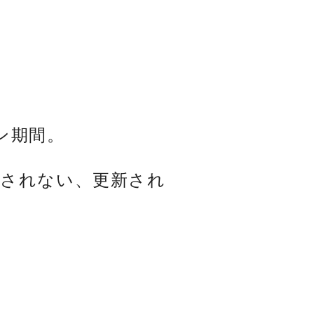
ン期間。
示されない、更新され
。