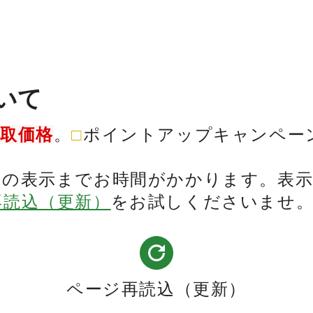
いて
買取価格
。
□
ポイントアップキャンペー
表の表示までお時間がかかります。表
再読込（更新）
をお試しくださいませ
ページ再読込（更新）