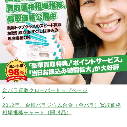
金パラ買取クローバートップページ
>
2012年、金銀パラジウム合金（金パラ）買取価格
相場推移チャート（開封品）