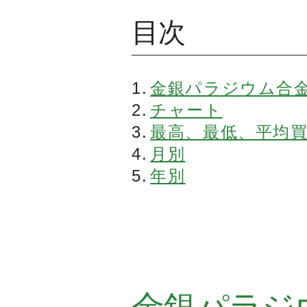
目次
金銀パラジウム合
チャート
最高、最低、平均
月別
年別