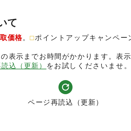
いて
買取価格
。
□
ポイントアップキャンペー
表の表示までお時間がかかります。表
再読込（更新）
をお試しくださいませ
ページ再読込（更新）