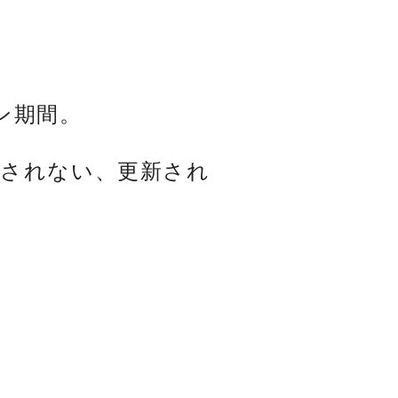
ン期間。
示されない、更新され
。